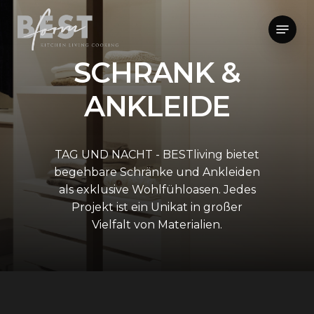
Skip
Menu
to
Close
main
Menu
S
C
H
R
A
N
K
&
content
A
N
K
L
E
I
D
E
TAG
UND
NACHT
- BESTliving
bietet
begehbare
Schränke
und
Ankleiden
als
exklusive
Wohlfühloasen.
Jedes
Projekt
ist
ein
Unikat
in
großer
Vielfalt
von
Materialien.